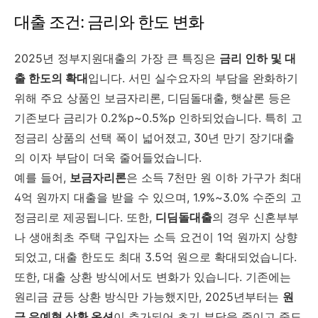
대출
조건:
금리와
한도
변화
2025
년
정부지원대출의
가장
큰
특징은
금리
인하
및
대
출
한도의
확대
입니다.
서민
실수요자의
부담을
완화하기
위해
주요
상품인
보금자리론,
디딤돌대출,
햇살론
등은
기존보다
금리가
0.2%
p~
0.5%
p
인하되었습니다.
특히
고
정금리
상품의
선택
폭이
넓어졌고,
30
년
만기
장기대출
의
이자
부담이
더욱
줄어들었습니다.
예를
들어,
보금자리론
은
소득
7
천만
원
이하
가구가
최대
4
억
원까지
대출을
받을
수
있으며,
1.9%~
3.0%
수준의
고
정금리로
제공됩니다.
또한,
디딤돌대출
의
경우
신혼부부
나
생애최초
주택
구입자는
소득
요건이
1
억
원까지
상향
되었고,
대출
한도도
최대
3.5
억
원으로
확대되었습니다.
또한,
대출
상환
방식에서도
변화가
있습니다.
기존에는
원리금
균등
상환
방식만
가능했지만,
2025
년부터는
원
금
유예형
상환
옵션
이
추가되어
초기
부담을
줄이고
중도