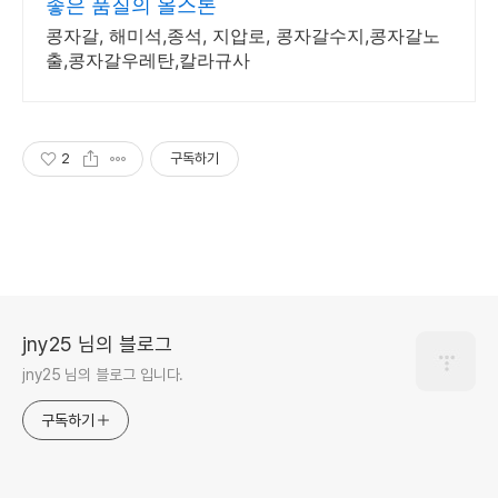
좋은 품질의 올스톤
콩자갈, 해미석,종석, 지압로, 콩자갈수지,콩자갈노
출,콩자갈우레탄,칼라규사
2
구독하기
jny25 님의 블로그
jny25 님의 블로그 입니다.
구독하기