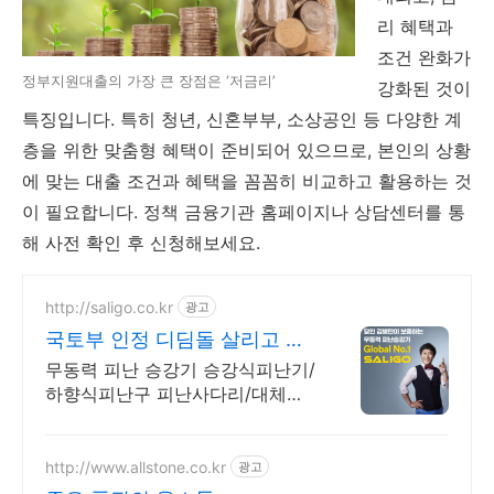
리
혜택과
조건
완화가
정부지원대출의 가장 큰 장점은 ‘저금리’
강화된
것이
특징입니다.
특히
청년,
신혼부부,
소상공인
등
다양한
계
층을
위한
맞춤형
혜택이
준비되어
있으므로,
본인의
상황
에
맞는
대출
조건과
혜택을
꼼꼼히
비교하고
활용하는
것
이
필요합니다.
정책
금융기관
홈페이지나
상담센터를
통
해
사전
확인
후
신청해보세요.
http://saligo.co.kr
광고
국토부 인정 디딤돌 살리고 글
로벌No.1 대통령상 수상
무동력 피난 승강기 승강식피난기/
하향식피난구 피난사다리/대체시
설 대피공간 피난시설 디디디
DDD/국내설치 No.1/소방청 인증/
국토부 인정/김병만 모델/아파트
http://www.allstone.co.kr
광고
화재