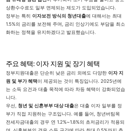
상환수수료도
일부
면제되는
제도가
도입되었습니다.
정부는
특히
이자보전
방식의
청년대출
에
대해서는
최대
1.5%
의
금리를
보전해
주며,
금리
인상기에도
부담을
최소
화하는
정책을
유지하겠다고
발표했습니다.
주요
혜택:
이자
지원
및
장기
혜택
정부지원대출은
단순히
낮은
금리
외에도
다양한
이자
지
원
및
부가
혜택
이
제공되는
것이
특징입니다.
2025
년에
는
소득
요건과
대출
목적에
따라
차등
혜택이
강화되었습
니다.
우선,
청년
및
신혼부부
대상
대출
은
대출
이자
일부를
정
부가
직접
지원하는
구조입니다.
예를
들어,
청년버팀목
전세자금대출의
경우
연
1.2%~
1.8%
의
초저금리가
적용되
며,
신혼부부의
경우
소득
구간에
따라
최대
0.5%
까지
추