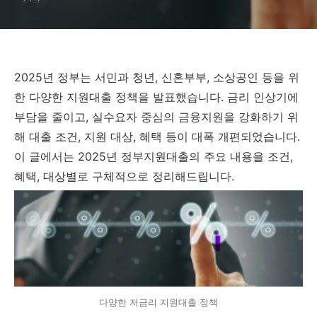
2025
년
정부는
서민과
청년,
신혼부부,
소상공인
등을
위
한
다양한
지원대출
정책을
발표했습니다.
금리
인상기에
부담을
줄이고,
실수요자
중심의
금융지원을
강화하기
위
해
대출
조건,
지원
대상,
혜택
등이
대폭
개편되었습니다.
이
글에서는
2025
년
정부지원대출의
주요
내용을
조건,
혜택,
대상별로
구체적으로
정리해드립니다.
다양한 저금리 지원대출 정책