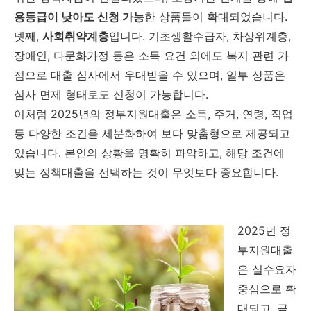
용등급이
낮아도
신청
가능
한
상품들이
확대되었습니다.
넷째,
사회취약계층
입니다.
기초생활수급자,
차상위계층,
장애인,
다문화가정
등은
소득
요건
외에도
복지
관련
가
점으로
대출
심사에서
우대받을
수
있으며,
일부
상품은
심사
면제
형태로도
신청이
가능합니다.
이처럼
2025
년의
정부지원대출은
소득,
주거,
연령,
직업
등
다양한
조건을
세분화하여
보다
맞춤형으로
제공되고
있습니다.
본인의
상황을
명확히
파악하고,
해당
조건에
맞는
정책대출을
선택하는
것이
무엇보다
중요합니다.
2025
년
정
부지원대출
은
실수요자
중심으로
확
대되고,
금