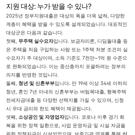
지원
대상:
누가
받을
수
있나?
2025
년
정부지원대출은
대상의
폭을
더욱
넓혀,
다양한
계층이
혜택을
받을
수
있도록
설계되었습니다.
대표적인
대상군은
다음과
같습니다.
첫째,
무주택
실수요자
입니다.
보금자리론,
디딤돌대출
등
은
주택을
처음
구입하는
사람
또는
1
주택
처분
조건의
실
수요자가
주
대상이며,
소득
기준도
7
천만~
1
억
원
수준으
로
완화되었습니다.
이는
중산층까지
포괄하려는
정부의
의지를
반영한
것입니다.
둘째,
청년
및
신혼부부
입니다.
만
19
세
이상
34
세
이하의
청년,
혼인
7
년
이내의
신혼부부는
버팀목대출,
행복주택
전세자금대출
등
다양한
선택지를
가질
수
있으며,
신청
시
우대
금리와
한도
혜택이
제공됩니다.
셋째,
소상공인
및
자영업자
입니다.
코로나
이후
경기
회
복을
위한
정책
일환으로,
사업
운영자금
및
시설
자금을
위한
정책자금이
신설되었으며,
보증기관
연계를
통해
신