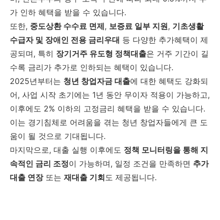
가
인하
혜택을
받을
수
있습니다.
또한,
중도상환
수수료
면제
,
보증료
일부
지원
,
기초생활
수급자
및
장애인
전용
금리우대
등
다양한
추가혜택이
제
공되며,
특히
장기거주
유도형
정책대출
은
거주
기간이
길
수록
금리가
추가로
인하되는
혜택이
있습니다.
2025
년부터는
청년
창업자금
대출
에
대한
혜택도
강화되
어,
사업
시작
초기에는
1
년
동안
무이자
적용이
가능하고,
이후에도
2%
이하의
고정금리
혜택을
받을
수
있습니다.
이는
경기침체로
어려움을
겪는
청년
창업자들에게
큰
도
움이
될
것으로
기대됩니다.
마지막으로,
대출
실행
이후에도
정책
모니터링을
통해
지
속적인
금리
조정
이
가능하며,
일정
조건을
만족하면
추가
대출
연장
또는
재대출
기회
도
제공됩니다.