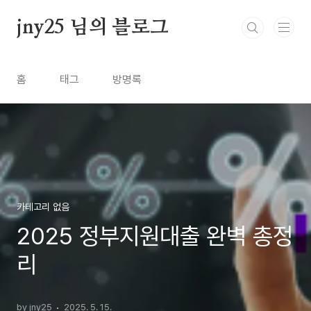
본문 바로가기
jny25 님의 블로그
홈
태그
방명록
카테고리 없음
2025 정부지원대출 완벽 총정
리
by jny25
2025. 5. 15.